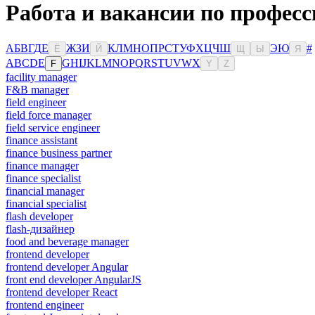
Работа и вакансии по профес
А
Б
В
Г
Д
Е
Ж
З
И
К
Л
М
Н
О
П
Р
С
Т
У
Ф
Х
Ц
Ч
Ш
Э
Ю
#
Ё
Й
Щ
Ы
Я
A
B
C
D
E
G
H
I
J
K
L
M
N
O
P
Q
R
S
T
U
V
W
X
F
Y
Z
facility manager
F&B manager
field engineer
field force manager
field service engineer
finance assistant
finance business partner
finance manager
finance specialist
financial manager
financial specialist
flash developer
flash-дизайнер
food and beverage manager
frontend developer
frontend developer Angular
front end developer AngularJS
frontend developer React
frontend engineer