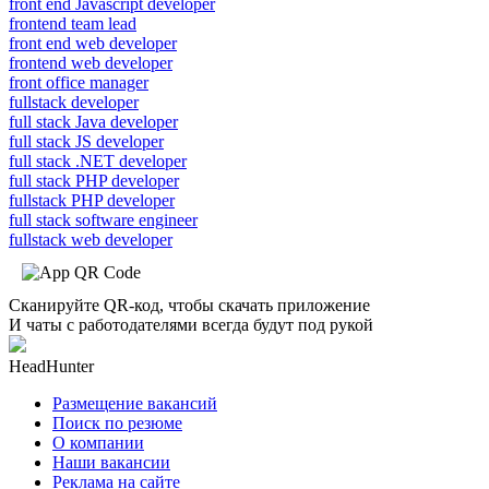
front end Javascript developer
frontend team lead
front end web developer
frontend web developer
front office manager
fullstack developer
full stack Java developer
full stack JS developer
full stack .NET developer
full stack PHP developer
fullstack PHP developer
full stack software engineer
fullstack web developer
Сканируйте QR-код, чтобы скачать приложение
И чаты с работодателями всегда будут под рукой
HeadHunter
Размещение вакансий
Поиск по резюме
О компании
Наши вакансии
Реклама на сайте